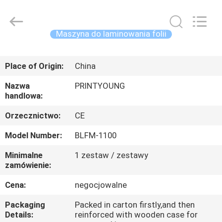
Shanghai
Printyoung
International
Industry
Co.,Ltd.
Maszyna do laminowania folii
All
Rights
DOM
Reserved.
Place of Origin:
China
PRODUKTY
Nazwa
PRINTYOUNG
handlowa:
FILMY
Orzecznictwo:
CE
Model Number:
BLFM-1100
O
Minimalne
1 zestaw / zestawy
NAS
zamówienie:
Cena:
negocjowalne
WYCIECZKA
Packaging
Packed in carton firstly,and then
PO
Details:
reinforced with wooden case for