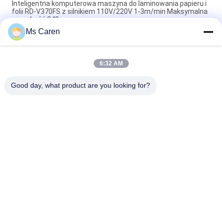
Inteligentna komputerowa maszyna do laminowania papieru i
folii RD-V370FS z silnikiem 110V/220V 1-3m/min Maksymalna
szerokość 340mm
Ms Caren
PRY-390D 520D 650D Pneumatyczny Laminator Filmów
Papierowych Wykrojonych W Rolowaniu Z Oneerlapem
6:32 AM
PRY-ER W pełni automatyczna maszyna do laminowania folii
pionowej
Good day, what product are you looking for?
popularne kategorie
Wszystko
Folderowa Maszyna 
Maszyna Do 
Do Klejenia
Laminowania Folii
Fletowa Maszyna 
Maszyna Do Cięcia 
Do Laminowania
Papieru
Maszyna Do 
Automatyczna 
Produkcji Toreb 
Maszyna Do Cięcia 
Papierowych
Papieru
Maszyna Do 
Book Binding 