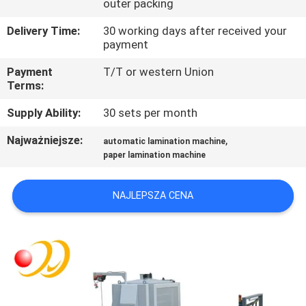
outer packing
FABRYCE
Delivery Time:
30 working days after received your
payment
KONTROLA
Payment
T/T or western Union
JAKOŚCI
Terms:
Supply Ability:
30 sets per month
SKONTAKTUJ
SIĘ
Najważniejsze:
,
automatic lamination machine
paper lamination machine
Z
NAMI
NAJLEPSZA CENA
POPROSIĆ
O
WYCENĘ